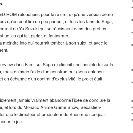
s
 GD ROM retouchées pour faire croire qu’une version démo
urs qu’on peut lire un peu partout, et tous les fans de Sega,
sément de Yu Suzuki qui se réunissent dans des grottes
t un jeu qui fait parler, et fantasmer.
 moindre info qui pourrait tomber à son sujet, et avec le
ment.
nterview dans Famitsu, Sega expliquait son inquiétude sur la
ion, mais qu’avec l’aide d’un constructeur (sous entendu
t en échange d’un contrat d’exclusivité, le projet était
siblement jamais vraiment abandonné l’idée de conclure la
de, et lors du Monaco Anime Game Show, Sebastien-
ter que le directeur et producteur de Shenmue songeait
ancer le jeu…