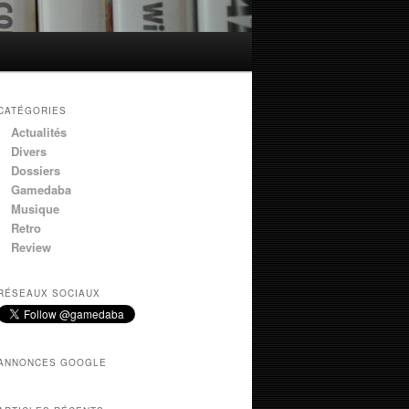
CATÉGORIES
Actualités
Divers
Dossiers
Gamedaba
Musique
Retro
Review
RÉSEAUX SOCIAUX
ANNONCES GOOGLE