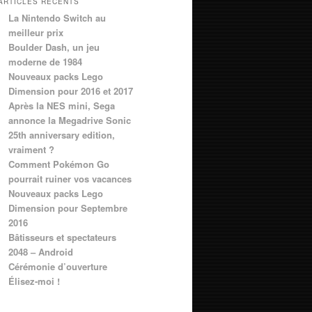
ARTICLES RÉCENTS
La Nintendo Switch au
meilleur prix
Boulder Dash, un jeu
moderne de 1984
Nouveaux packs Lego
Dimension pour 2016 et 2017
Après la NES mini, Sega
annonce la Megadrive Sonic
25th anniversary edition,
vraiment ?
Comment Pokémon Go
pourrait ruiner vos vacances
Nouveaux packs Lego
Dimension pour Septembre
2016
Bâtisseurs et spectateurs
2048 – Android
Cérémonie d’ouverture
Élisez-moi !