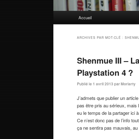
Menu
Accueil
principal
ARCHIVES PAR MOT-CLÉ :
SHENMU
Shenmue III – La 
Playstation 4 ?
Publié le
1 avril 2013
par
Moriarty
J’admets que publier un articl
pas être pris au sérieux, mais 
eu le temps de la partager ic
Ce n’est donc pas de l’info to
ça ne sentira pas mauvais, au c