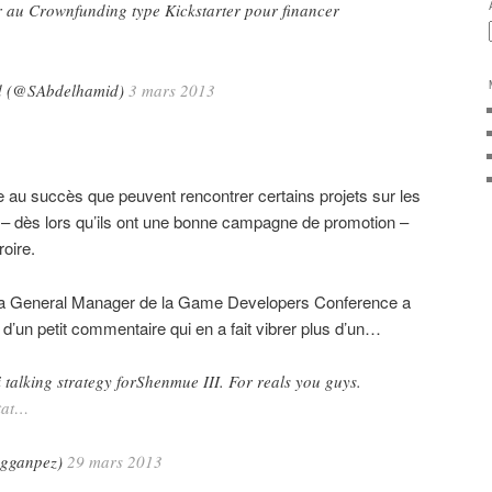
r au Crownfunding type Kickstarter pour financer
d (@SAbdelhamid)
3 mars 2013
e au succès que peuvent rencontrer certains projets sur les
– dès lors qu’ils ont une bonne campagne de promotion –
oire.
o la General Manager de la Game Developers Conference a
’un petit commentaire qui en a fait vibrer plus d’un…
alking strategy forShenmue III. For reals you guys.
tat…
gganpez)
29 mars 2013