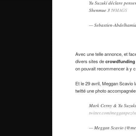
Yu Suzuki déclare pense
Shenmue 3 !
#MAGS
— Sebastien-Abdelhami
Avec une telle annonce, et fac
divers sites de
crowdfunding
on pouvait recommencer à y cr
Et le 29 avril, Meggan Scavi
twitté une photo accompagnée d
Mark Cerny & Yu Suzuki t
twitter.com/megganpez/s
— Meggan Scavio (@me