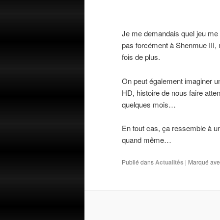
Je me demandais quel jeu me do
pas forcément à Shenmue III, 
fois de plus.
On peut également imaginer une
HD, histoire de nous faire atte
quelques mois…
En tout cas, ça ressemble à un
quand même…
Publié dans
Actualités
|
Marqué ave